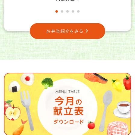
1
2
3
4
5
お弁当紹介をみる